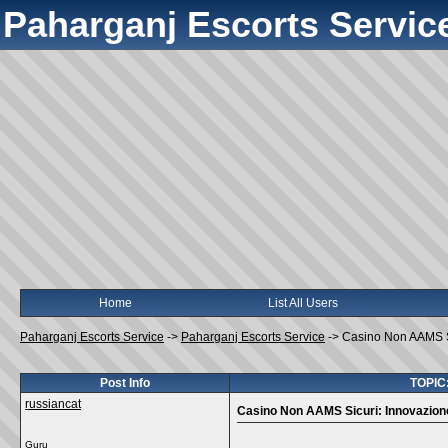
Paharganj Escorts Servic
Home
List All Users
Paharganj Escorts Service
->
Paharganj Escorts Service
->
Casino Non AAMS Si
Post Info
TOPIC:
russiancat
Casino Non AAMS Sicuri: Innovazione,
Guru