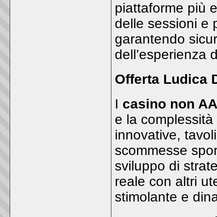
piattaforme più 
delle sessioni e 
garantendo sicure
dell’esperienza d
Offerta Ludica D
I
casino non AA
e la complessità 
innovative, tavol
scommesse sporti
sviluppo di stra
reale con altri u
stimolante e din