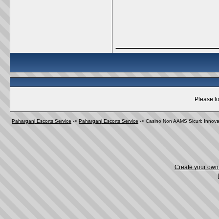
_____________
Please lo
Paharganj Escorts Service
->
Paharganj Escorts Service
->
Casino Non AAMS Sicuri: Innovaz
Create your ow