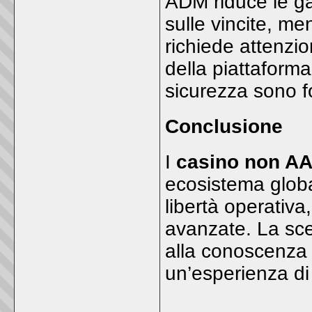
ADM riduce le gar
sulle vincite, me
richiede attenzi
della piattaforma
sicurezza sono fo
Conclusione
I
casino non AA
ecosistema globa
libertà operativa
avanzate. La sce
alla conoscenza de
un’esperienza di