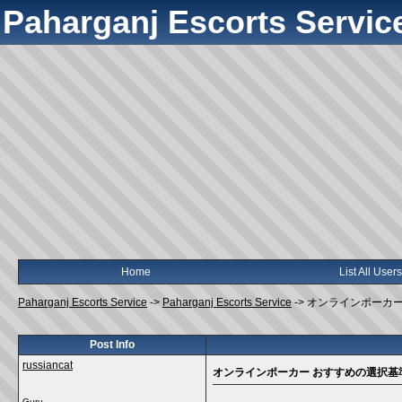
Paharganj Escorts Servic
Home
List All Users
Paharganj Escorts Service
->
Paharganj Escorts Service
->
オンラインポーカー
Post Info
russiancat
オンラインポーカー おすすめの選択
Guru