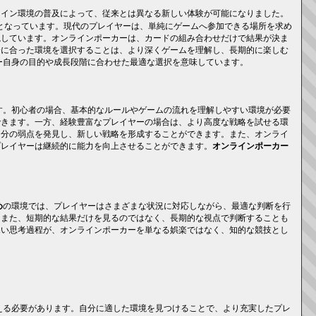
ライン環境の普及によって、従来とは異なる新しい体験が可能になりました。
となっています。現代のプレイヤーは、単純にゲームへ参加できる場所を求め
視しています。オンラインポーカーは、カードの組み合わせだけで結果が決ま
分に合った環境を選択することは、より深くゲームを理解し、長期的に楽しむ
ー自身の目的や成長段階に合わせた最適な選択を意味しています。
す。初心者の場合、基本的なルールやゲームの流れを理解しやすい環境が必要
できます。一方、経験豊富なプレイヤーの場合は、より高度な戦略を試せる環
自分の弱点を発見し、新しい戦略を形成することができます。また、オンライ
プレイヤーは継続的に能力を向上させることができます。
オンラインポーカー
め
の環境では、プレイヤーはさまざまな状況に対応しながら、最適な判断を行
。また、短期的な結果だけを見るのではなく、長期的な視点で判断することも
深い思考過程が、オンラインポーカーを単なる娯楽ではなく、知的な競技とし
える必要があります。自分に適した環境を見つけることで、より充実したプレ