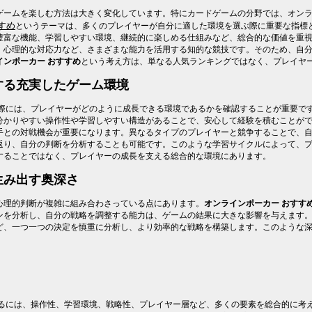
ゲームを楽しむ方法は大きく変化しています。特にカードゲームの分野では、オン
すめ
というテーマは、多くのプレイヤーが自分に適した環境を選ぶ際に重要な指標
豊富な機能、学習しやすい環境、継続的に楽しめる仕組みなど、総合的な価値を重
、心理的な対応力など、さまざまな能力を活用する知的な競技です。そのため、自
インポーカー おすすめ
という考え方は、単なる人気ランキングではなく、プレイヤ
する充実したゲーム環境
際には、プレイヤーがどのように成長できる環境であるかを確認することが重要で
分かりやすい操作性や学習しやすい構造があることで、安心して経験を積むことが
手との対戦機会が重要になります。異なるタイプのプレイヤーと競争することで、
返り、自分の判断を分析することも可能です。このような学習サイクルによって、
することではなく、プレイヤーの成長を支える総合的な環境にあります。
生み出す奥深さ
心理的判断が複雑に組み合わさっている点にあります。
オンラインポーカー おすす
ンを分析し、自分の戦略を調整する能力は、ゲームの結果に大きな影響を与えます
ど、一つ一つの決定を慎重に分析し、より効率的な戦略を構築します。このような
るには、操作性、学習環境、戦略性、プレイヤー層など、多くの要素を総合的に考