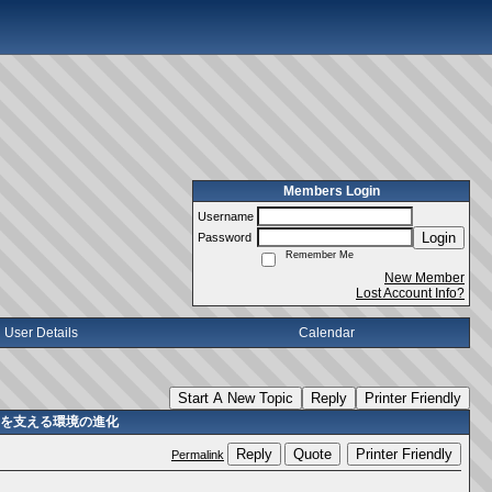
Members Login
Username
Login
Password
Remember Me
New Member
Lost Account Info?
User Details
Calendar
Start A New Topic
Reply
Printer Friendly
イを支える環境の進化
Reply
Quote
Printer Friendly
Permalink