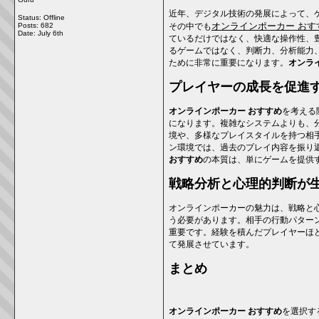
近年、デジタル技術の発展によって、
Status: Offline
オンラインポーカー おす
Posts: 682
その中でも
Date:
July 6th
ているだけではなく、快適な操作性、
るゲームではなく、判断力、分析能力
ために非常に重要になります。
オンラ
プレイヤーの成長を促進
オンラインポーカー おすすめ
を考える
になります。複雑なシステムよりも、
境や、多様なプレイスタイルを持つ相
ン環境では、過去のプレイ内容を振り
おすすめ
の本質は、単にゲームを提供
戦略分析と心理的判断が
オンラインポーカーの魅力は、戦略と
う必要があります。相手の行動パター
重要です。経験を積んだプレイヤーほ
て発展させています。
まとめ
オンラインポーカー おすすめ
を選択す