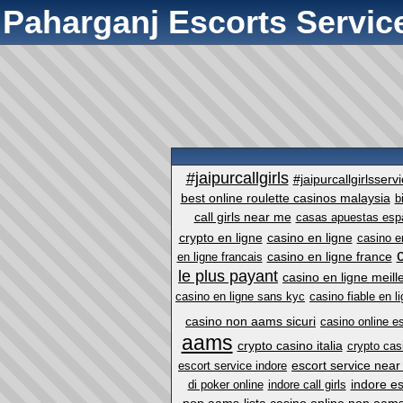
Paharganj Escorts Servic
#jaipurcallgirls
#jaipurcallgirlsserv
best online roulette casinos malaysia
b
call girls near me
casas apuestas esp
crypto en ligne
casino en ligne
casino en
casino en ligne france
en ligne francais
le plus payant
casino en ligne meille
casino en ligne sans kyc
casino fiable en l
casino non aams sicuri
casino online es
aams
crypto casino italia
crypto cas
escort service nea
escort service indore
indore es
di poker online
indore call girls