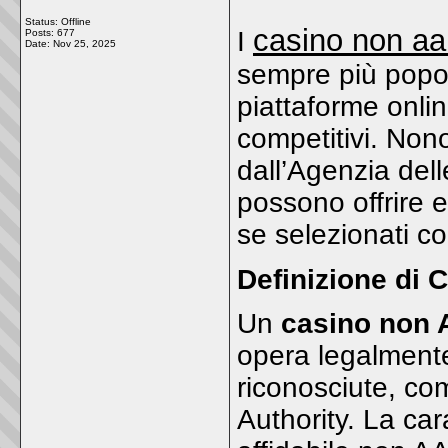
Status: Offline
casino non aa
I
Posts: 677
Date:
Nov 25, 2025
sempre più popola
piattaforme onli
competitivi. Non
dall’Agenzia del
possono offrire e
se selezionati con
Definizione di 
Un
casino non 
opera legalmente
riconosciute, c
Authority. La car