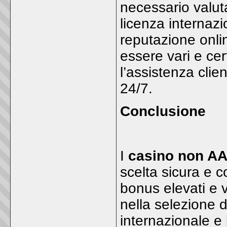
necessario valuta
licenza internazi
reputazione onli
essere vari e cer
l’assistenza clien
24/7.
Conclusione
I
casino non AA
scelta sicura e c
bonus elevati e v
nella selezione d
internazionale e 