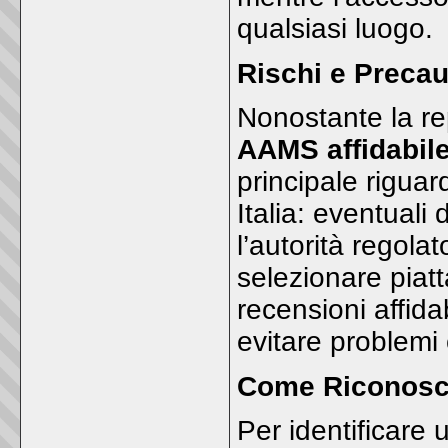
qualsiasi luogo.
Rischi e Precau
Nonostante la rep
AAMS affidabil
principale riguar
Italia: eventuali
l’autorità regola
selezionare piatt
recensioni affida
evitare problemi c
Come Riconosce
Per identificare