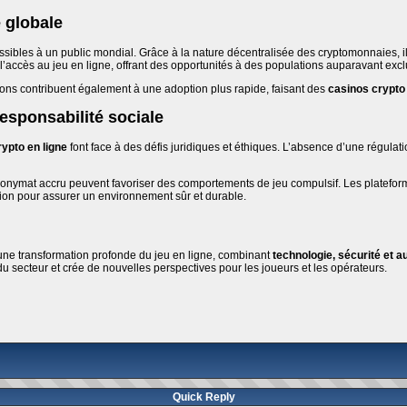
é globale
sibles à un public mondial. Grâce à la nature décentralisée des cryptomonnaies, il
l’accès au jeu en ligne, offrant des opportunités à des populations auparavant excl
ctions contribuent également à une adoption plus rapide, faisant des
casinos crypto 
responsabilité sociale
ypto en ligne
font face à des défis juridiques et éthiques. L’absence d’une régulat
l’anonymat accru peuvent favoriser des comportements de jeu compulsif. Les platefo
on pour assurer un environnement sûr et durable.
ne transformation profonde du jeu en ligne, combinant
technologie, sécurité et a
 du secteur et crée de nouvelles perspectives pour les joueurs et les opérateurs.
Quick Reply