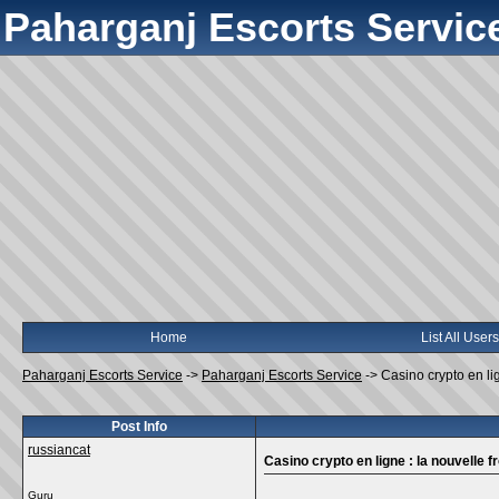
Paharganj Escorts Servic
Home
List All Users
Paharganj Escorts Service
->
Paharganj Escorts Service
->
Casino crypto en lig
Post Info
russiancat
Casino crypto en ligne : la nouvelle fr
Guru