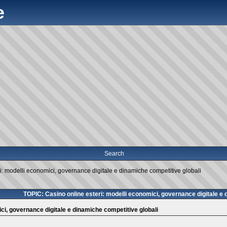
e
Search
i: modelli economici, governance digitale e dinamiche competitive globali
TOPIC: Casino online esteri: modelli economici, governance digitale e 
ci, governance digitale e dinamiche competitive globali